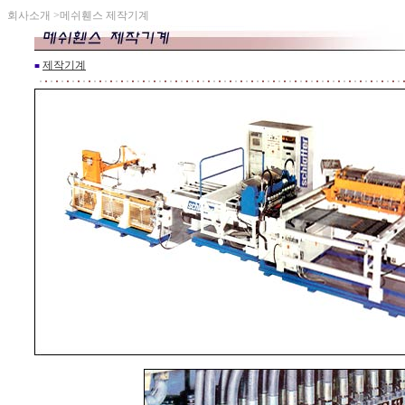
회사소개 >메쉬휀스 제작기계
제작기계
■